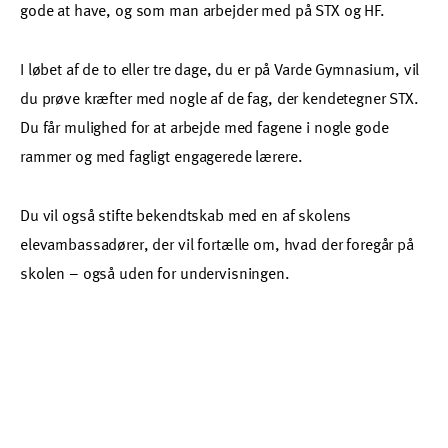
gode at have, og som man arbejder med på STX og HF.
I løbet af de to eller tre dage, du er på Varde Gymnasium, vil
du prøve kræfter med nogle af de fag, der kendetegner STX.
Du får mulighed for at arbejde med fagene i nogle gode
rammer og med fagligt engagerede lærere.
Du vil også stifte bekendtskab med en af skolens
elevambassadører, der vil fortælle om, hvad der foregår på
skolen – også uden for undervisningen.
Frokosten behøver du ikke spekulere på, da Varde
Gymnasium sørger for madbilletter til kantinen alle dage, du
er på skolen.