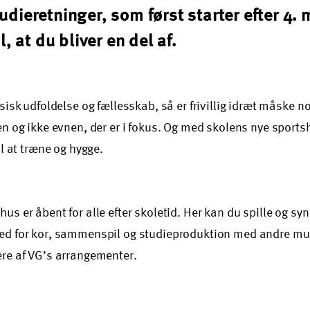
dieretninger, som først starter efter 4.
l, at du bliver en del af.
ysisk udfoldelse og fællesskab, så er frivillig idræt måske no
ten og ikke evnen, der er i fokus. Og med skolens nye sportsh
til at træne og hygge.
hus er åbent for alle efter skoletid. Her kan du spille og
hed for kor, sammenspil og studieproduktion med andre mu
ere af VG’s arrangementer.