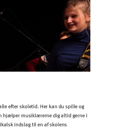
le efter skoletid. Her kan du spille og
jælper musiklærerne dig altid gerne i
alsk indslag til en af skolens