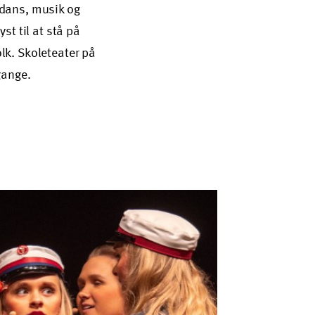
r dans, musik og
t til at stå på
olk. Skoleteater på
gange.