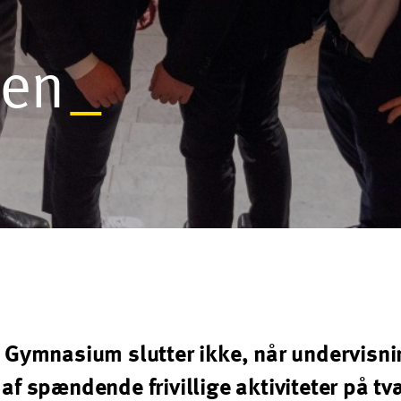
len
_
e Gymnasium slutter ikke, når undervisnin
af spændende frivillige aktiviteter på tv