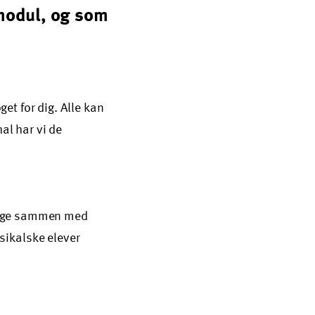
 modul, og som
get for dig. Alle kan
al har vi de
 synge sammen med
sikalske elever