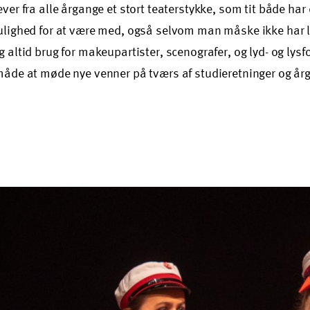
ever fra alle årgange et stort teaterstykke, som tit både ha
ulighed for at være med, også selvom man måske ikke har lys
 altid brug for makeupartister, scenografer, og lyd- og lysf
måde at møde nye venner på tværs af studieretninger og år