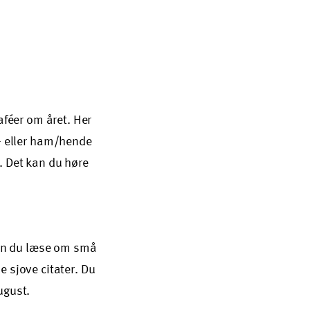
aféer om året. Her
 eller ham/hende
. Det kan du høre
 kan du læse om små
 sjove citater. Du
ugust.