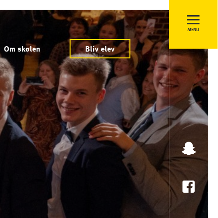
MENU
Om skolen
Bliv elev