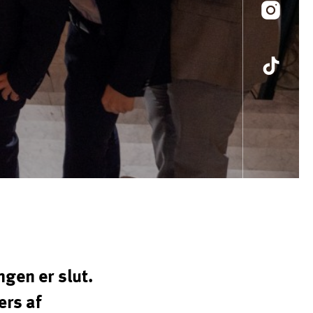
gen er slut.
ærs af