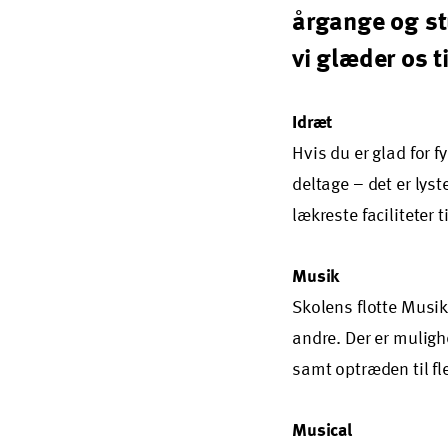
årgange og stu
vi glæder os ti
Idræt
Hvis du er glad for f
deltage – det er lys
lækreste faciliteter 
Musik
Skolens flotte Musik
andre. Der er mulig
samt optræden til fl
Musical