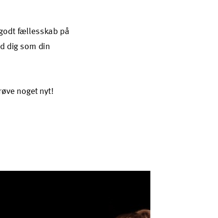
 godt fællesskab på
ld dig som din
prøve noget nyt!